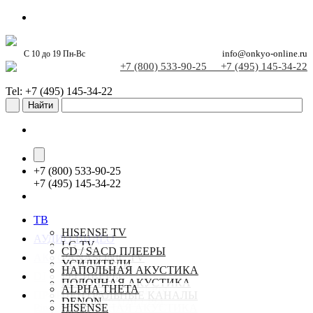
С 10 до 19 Пн-Вс
info@onkyo-online.ru
+7 (800) 533-90-25
+7 (495) 145-34-22
Tel: +7 (495) 145-34-22
+
7 (800) 533-90-25
+
7 (495) 145-34-22
ТВ
HISENSE TV
АУДИО-ВИДЕО
LG TV
CD / SACD ПЛЕЕРЫ
АКУСТИКА
PANASONIC TV
УСИЛИТЕЛИ
SAMSUNG TV
НАПОЛЬНАЯ АКУСТИКА
DJ
РЕСИВЕРЫ
SONY TV
ПОЛОЧНАЯ АКУСТИКА
СТЕРЕО РЕСИВЕРЫ
ALPHA THETA
ПРОЕКТОРЫ
TCL TV
ЦЕНТРАЛЬНЫЕ КАНАЛЫ
СЕТЕВЫЕ ПЛЕЕРЫ
DENON
Pioneer-online.ru
НАСТЕННАЯ АКУСТИКА
HISENSE