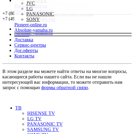
ПОДДЕРЖКА
САУНДБАРЫ
PIONEER
Absolute-yamaha.ru
АКТИВНАЯ АКУСТИКА
JVC
Pioneer-online.ru
ПРОИГРЫВАТЕЛИ ВИНИЛА
АКУСТИКА DOLBY ATMOS
LG
Absolute-yamaha.ru
НАУШНИКИ
+
7 (800) 533-90-25
НАСТОЛЬНЫЕ АС-СИСТЕМЫ
PANASONIC
Комплекты
+
7 (495) 145-34-22
САБВУФЕРЫ
SONY
КОМПЛЕКТЫ АКУСТИКИ
Pioneer-online.ru
Pioneer-online.ru
Pioneer-online.ru
Магазин
Absolute-yamaha.ru
Absolute-yamaha.ru
Absolute-yamaha.ru
Оплата
Доставка
Сервис-центры
Дог.оферты
Контакты
В этом разделе вы можете найти ответы на многие вопросы,
касающиеся работы нашего сайта. Если вы не нашли
интересующей вас информации, то можете отправить нам
запрос с помощью
формы обратной связи
.
ТВ
HISENSE TV
LG TV
PANASONIC TV
SAMSUNG TV