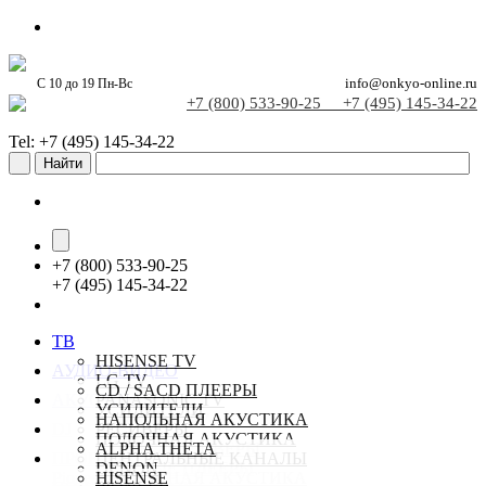
С 10 до 19 Пн-Вс
info@onkyo-online.ru
+7 (800) 533-90-25
+7 (495) 145-34-22
Tel: +7 (495) 145-34-22
+
7 (800) 533-90-25
+
7 (495) 145-34-22
ТВ
HISENSE TV
АУДИО-ВИДЕО
LG TV
CD / SACD ПЛЕЕРЫ
АКУСТИКА
PANASONIC TV
УСИЛИТЕЛИ
SAMSUNG TV
НАПОЛЬНАЯ АКУСТИКА
DJ
РЕСИВЕРЫ
SONY TV
ПОЛОЧНАЯ АКУСТИКА
СТЕРЕО РЕСИВЕРЫ
ALPHA THETA
ПРОЕКТОРЫ
TCL TV
ЦЕНТРАЛЬНЫЕ КАНАЛЫ
СЕТЕВЫЕ ПЛЕЕРЫ
DENON
Pioneer-online.ru
НАСТЕННАЯ АКУСТИКА
HISENSE