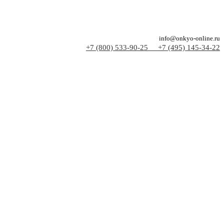
info@onkyo-online.ru
+7 (800) 533-90-25
+7 (495) 145-34-22